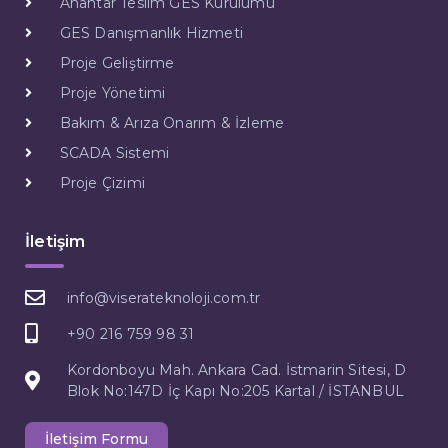
Anahtar Teslim GES Kurulumu
GES Danışmanlık Hizmeti
Proje Geliştirme
Proje Yönetimi
Bakım & Arıza Onarım & İzleme
SCADA Sistemi
Proje Çizimi
İletişim
info@viserateknoloji.com.tr
+90 216 759 98 31
Kordonboyu Mah. Ankara Cad. İstmarin Sitesi, D
Blok No:147D İç Kapı No:205 Kartal / İSTANBUL
İletişim Formu