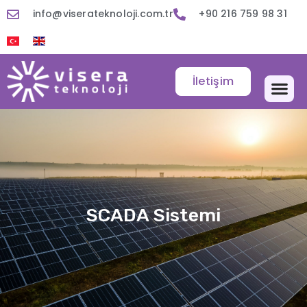
info@viserateknoloji.com.tr
+90 216 759 98 31
İletişim
SCADA Sistemi